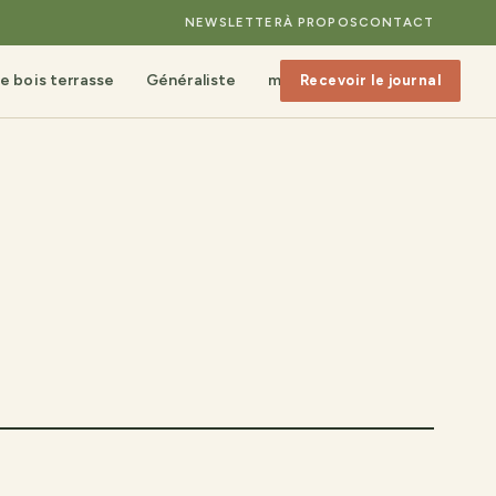
NEWSLETTER
À PROPOS
CONTACT
e bois terrasse
Généraliste
mobilier de jardin
Recevoir le journal