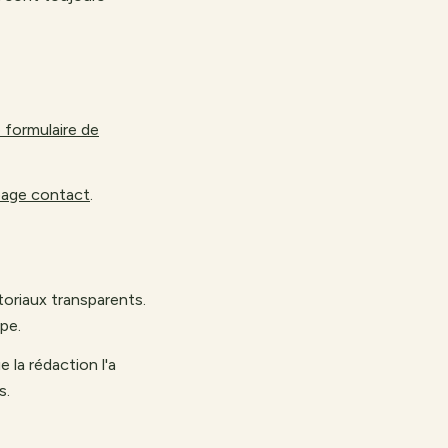
 formulaire de
page contact
.
toriaux transparents.
pe.
 la rédaction l'a
s.