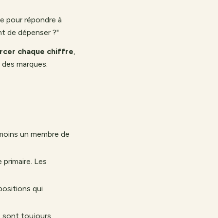
le pour répondre à
nt de dépenser ?"
rcer chaque chiffre
,
u des marques.
u moins un membre de
 primaire. Les
positions qui
st sont toujours