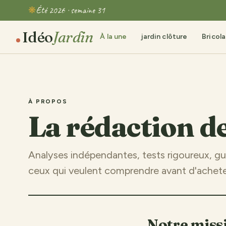
Été 2026 · semaine 31
Idéo
Jardin
À la une
jardin clôture
Bricol
À PROPOS
La rédaction d
Analyses indépendantes, tests rigoureux, gu
ceux qui veulent comprendre avant d'achete
Notre miss