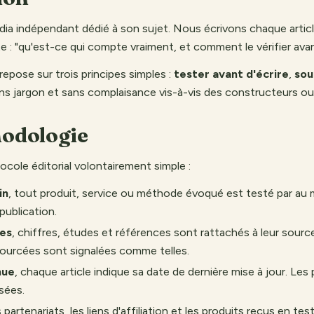
dia indépendant dédié à son sujet. Nous écrivons chaque artic
 : "qu'est-ce qui compte vraiment, et comment le vérifier ava
 repose sur trois principes simples :
tester avant d'écrire
,
sou
ans jargon et sans complaisance vis-à-vis des constructeurs o
hodologie
cole éditorial volontairement simple :
in
, tout produit, service ou méthode évoqué est testé par a
publication.
les
, chiffres, études et références sont rattachés à leur source
sourcées sont signalées comme telles.
nue
, chaque article indique sa date de dernière mise à jour. Les 
sées.
es partenariats, les liens d'affiliation et les produits reçus en te