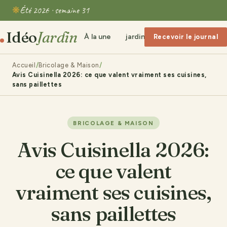
Été 2026 · semaine 31
Idéo
Jardin
À la une
jardin clôture
Bricolage &
Recevoir le journal
Accueil
Bricolage & Maison
Avis Cuisinella 2026: ce que valent vraiment ses cuisines,
sans paillettes
BRICOLAGE & MAISON
Avis Cuisinella 2026:
ce que valent
vraiment ses cuisines,
sans paillettes