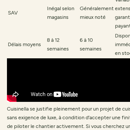
Inégal selon
Généralement
extens
SAV
magasins
mieux noté
garant
payan
Dispon
8 à 12
6 à 10
Délais moyens
imméd
semaines
semaines
en sto
Cuisinella se justifie pleinement pour un projet de cu
sans exigence de luxe, à condition d’accepter une fini
de piloter le chantier activement. Si vous cherchez un