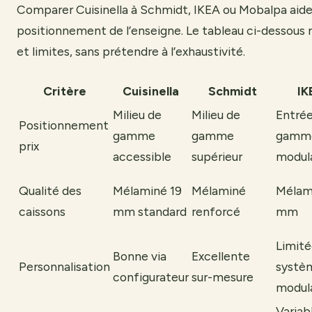
Comparer Cuisinella à Schmidt, IKEA ou Mobalpa aide à
positionnement de l’enseigne. Le tableau ci-dessous 
et limites, sans prétendre à l’exhaustivité.
Critère
Cuisinella
Schmidt
IK
Milieu de
Milieu de
Entrée
Positionnement
gamme
gamme
gamm
prix
accessible
supérieur
modul
Qualité des
Mélaminé 19
Mélaminé
Mélam
caissons
mm standard
renforcé
mm
Limité
Bonne via
Excellente
Personnalisation
systè
configurateur
sur-mesure
modula
Variab