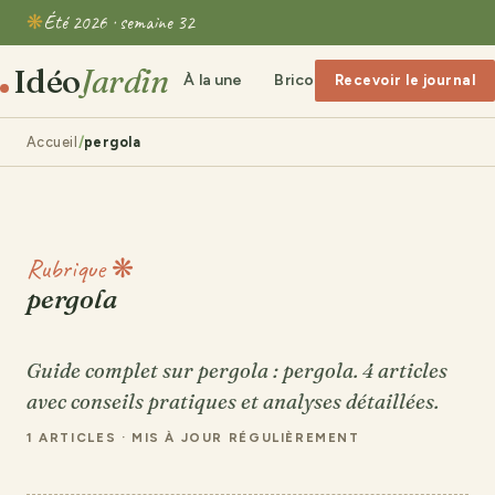
Été 2026 · semaine 32
Idéo
Jardin
À la une
Bricolage & Maison
Artic
Recevoir le journal
Accueil
pergola
Rubrique ❋
pergola
Guide complet sur pergola : pergola. 4 articles
avec conseils pratiques et analyses détaillées.
1 ARTICLES · MIS À JOUR RÉGULIÈREMENT