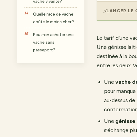
vache vivante?
LANCER LE 
Quelle race de vache
coûte le moins cher?
Peut-on acheter une
Le tarif d’une va
vache sans
Une génisse lait
passeport?
destinée à la bo
entre les deux. V
Une
vache d
pour manque 
au-dessus de 
conformation 
Une
génisse
s’échange plu