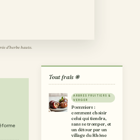
urée d’herbe haute.
Tout frais ❋
ARBRES FRUITIERS &
VERGER
Pommiers :
comment choisir
celui qui tiendra,
sans se tromper, et
réforme
un détour par un
village du Rhône