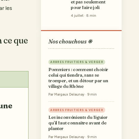
et pas seulement
ar les
pour faire joli
4 juillet · 8 min
n ce que
Nos chouchous ❋
ARBRES FRUITIERS & VERGER
Pommiers : comment choisir
celui qui tiendra, sans se
tromper, et un détour par un
village du Rhône
Par Margaux Delaunay · 9 min
ARBRES FRUITIERS & VERGER
Les inconvénients du figuier
qu’il faut connaître avant de
planter
Par Margaux Delaunay · 9 min