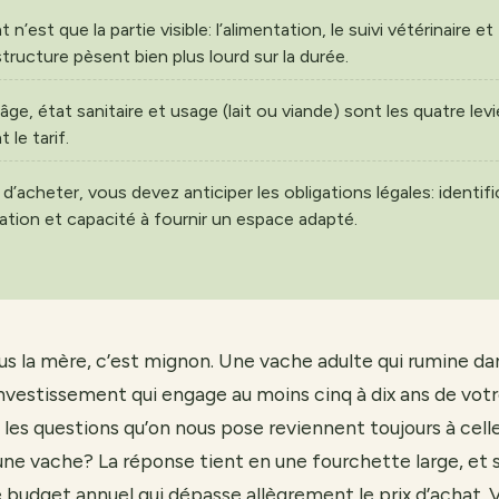
t n’est que la partie visible: l’alimentation, le suivi vétérinaire et
astructure pèsent bien plus lourd sur la durée.
âge, état sanitaire et usage (lait ou viande) sont les quatre levi
 le tarif.
d’acheter, vous devez anticiper les obligations légales: identifi
ation et capacité à fournir un espace adapté.
us la mère, c’est mignon. Une vache adulte qui rumine dan
investissement qui engage au moins cinq à dix ans de votre
 les questions qu’on nous pose reviennent toujours à celle
e vache? La réponse tient en une fourchette large, et su
e budget annuel qui dépasse allègrement le prix d’achat. V