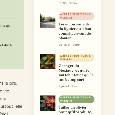
00:00 · 9 min
ARBRES FRUITIERS &
VERGER
Les inconvénients
ers qui
du figuier qu’il faut
connaître avant de
planter
cation,
26 juillet · 9 min
ARBRES FRUITIERS &
VERGER
Oranger du
Mexique: ce qui le
fait tenir (et ce qui le
tue à coup sûr)
s le pré,
4 juillet · 9 min
 vie.
-ci:
ARBRES FRUITIERS &
VERGER
rtout, elle
Tailler un olivier
pour qu'il produise,
oici