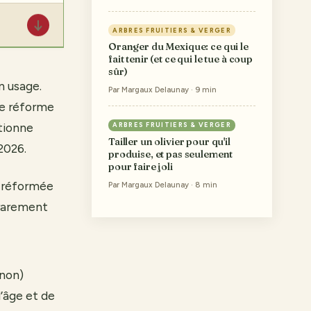
↓
ARBRES FRUITIERS & VERGER
Oranger du Mexique: ce qui le
fait tenir (et ce qui le tue à coup
sûr)
n usage.
Par Margaux Delaunay · 9 min
de réforme
itionne
ARBRES FRUITIERS & VERGER
Tailler un olivier pour qu'il
2026.
produise, et pas seulement
pour faire joli
e réformée
Par Margaux Delaunay · 8 min
 rarement
 non)
l’âge et de