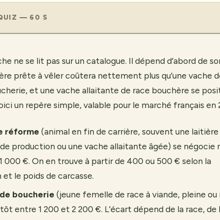
QUIZ — 60 S
che ne se lit pas sur un catalogue. Il dépend d’abord de so
ière prête à vêler coûtera nettement plus qu’une vache 
ucherie, et une vache allaitante de race bouchère se pos
oici un repère simple, valable pour le marché français en 
e réforme
(animal en fin de carrière, souvent une laitièr
de production ou une vache allaitante âgée) se négocie
1 000 €. On en trouve à partir de 400 ou 500 € selon la
et le poids de carcasse.
 de boucherie
(jeune femelle de race à viande, pleine ou
tôt entre 1 200 et 2 200 €. L’écart dépend de la race, de 