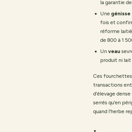
la garantie de
Une
génisse 
fois et confi
réforme laiti
de 800 à 1 50
Un
veau
sevré
produit ni la
Ces fourchettes
transactions entr
d’élevage dense 
serrés qu’en péri
quand l’herbe re