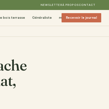
NEWSLETTER
À PROPOS
CONTACT
e bois terrasse
Généraliste
mobilier de jardin
Recevoir le journal
ache
at,