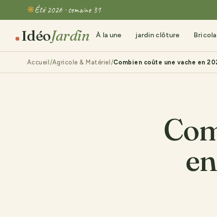
Été 2026 · semaine 31
Idéo
Jardin
À la une
jardin clôture
Bricol
Accueil
Agricole & Matériel
Combien coûte une vache en 2026
Com
en