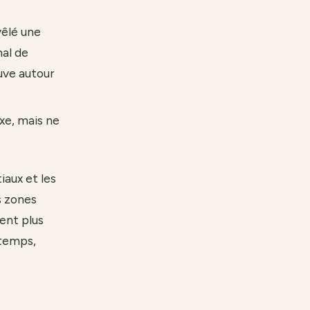
vêlé une
mal de
uve autour
xe, mais ne
aux et les
es zones
ent plus
ntemps,