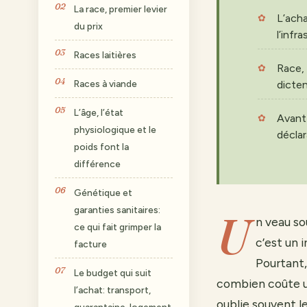
La race, premier levier
L’acha
du prix
l’infr
Races laitières
Race, 
Races à viande
dictent
L’âge, l’état
Avant 
physiologique et le
déclar
poids font la
différence
Génétique et
garanties sanitaires:
U
n veau so
ce qui fait grimper la
c’est un 
facture
Pourtant,
Le budget qui suit
combien coûte un
l’achat: transport,
oublie souvent l
quarantaine, logement