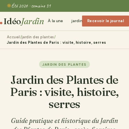
Été 2026 · semaine 31
Idéo
Jardin
À la une
jardin clôture
Bricolage &
Recevoir le journal
Accueil
jardin des plantes
Jardin des Plantes de Paris : visite, histoire, serres
JARDIN DES PLANTES
Jardin des Plantes de
Paris : visite, histoire,
serres
Guide pratique et historique du Jardin