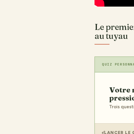
Le premier 
au tuyau
QUIZ PERSONN
Votre recommandation sur nettoyeur haute
pressi
Trois quest
LANCER LE 