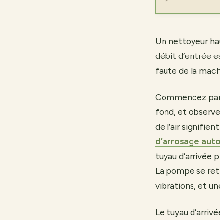
Un nettoyeur haut
débit d’entrée es
faute de la mach
Commencez par dé
fond, et observez
de l’air signifie
d’arrosage aut
tuyau d’arrivée p
La pompe se retr
vibrations, et un
Le tuyau d’arriv