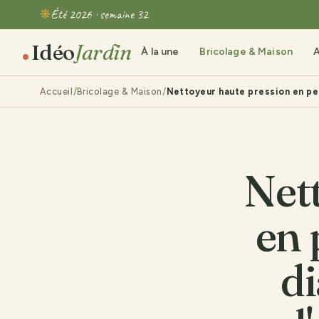
Été 2026 · semaine 32
Idéo
Jardin
À la une
Bricolage & Maison
A
Accueil
Bricolage & Maison
Nettoyeur haute pression en per
Net
en 
di