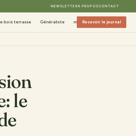
NEWSLETTER
À PROPOS
CONTACT
e bois terrasse
Généraliste
mobilier de jardin
Recevoir le journal
sion
: le
 de