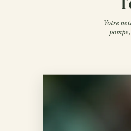
l
Votre net
pompe, v