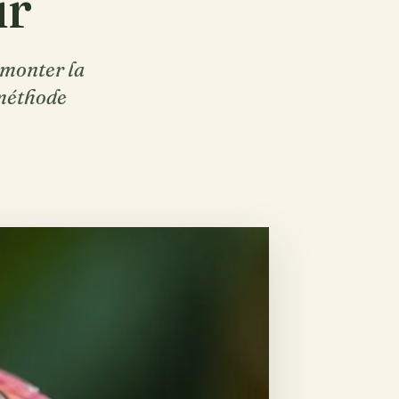
ur
émonter la
a méthode