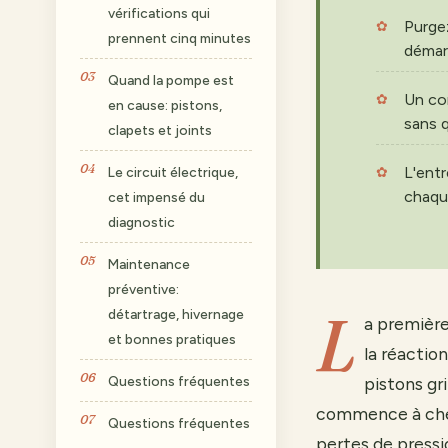
vérifications qui
Purgez
prennent cinq minutes
démar
Quand la pompe est
Un con
en cause: pistons,
sans 
clapets et joints
L'entr
Le circuit électrique,
chaque
cet impensé du
diagnostic
Maintenance
préventive:
L
détartrage, hivernage
a première
et bonnes pratiques
la réactio
Questions fréquentes
pistons gr
commence à cherc
Questions fréquentes
pertes de pressio