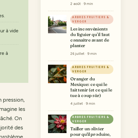
2 août · 9 min
es.
ARBRES FRUITIERS &
VERGER
Les inconvénients
ur à vide
du figuier qu’il faut
connaître avant de
planter
re à
26 juillet · 9 min
ARBRES FRUITIERS &
VERGER
Oranger du
Mexique: ce qui le
fait tenir (et ce qui le
tue à coup sûr)
 pression,
4 juillet · 9 min
imagine les
 lâché. On
ARBRES FRUITIERS &
VERGER
jorité des
Tailler un olivier
pour qu'il produise,
e problème