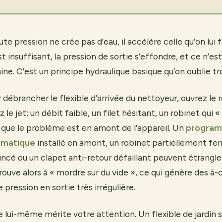
e pression ne crée pas d’eau, il accélère celle qu’on lui fo
t insuffisant, la pression de sortie s’effondre, et ce n’est
ine. C’est un principe hydraulique basique qu’on oublie t
brancher le flexible d’arrivée du nettoyeur, ouvrez le r
 le jet: un débit faible, un filet hésitant, un robinet qui 
nt que le problème est en amont de l’appareil. Un
program
omatique
installé en amont, un robinet partiellement fe
incé ou un clapet anti-retour défaillant peuvent étrangler
ouve alors à « mordre sur du vide », ce qui génère des à-
e pression en sortie très irrégulière.
ée lui-même mérite votre attention. Un flexible de jardin 