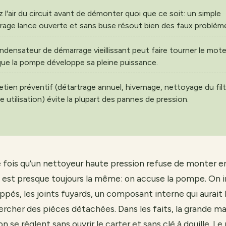
 l'air du circuit avant de démonter quoi que ce soit: un simple
rage lance ouverte et sans buse résout bien des faux problèm
densateur de démarrage vieillissant peut faire tourner le mote
que la pompe développe sa pleine puissance.
etien préventif (détartrage annuel, hivernage, nettoyage du filt
 utilisation) évite la plupart des pannes de pression.
 fois qu’un nettoyeur haute pression refuse de monter en
n est presque toujours la même: on accuse la pompe. On 
ippés, les joints fuyards, un composant interne qui aurait
her des pièces détachées. Dans les faits, la grande ma
n se règlent sans ouvrir le carter et sans clé à douille. L