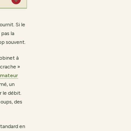
urnit. Si le
 pas la
rop souvent.
obinet à
« crache »
mateur
rmé, un
 le débit.
coups, des
standard en