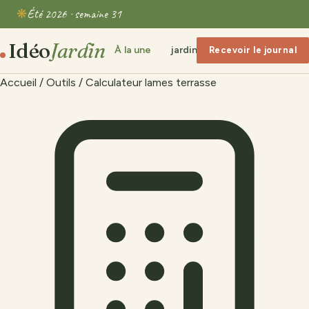
Été 2026 · semaine 31
Idéo
Jardin
À la une
jardin clôture
Bricolage &
Recevoir le journal
Accueil
/
Outils
/
Calculateur lames terrasse