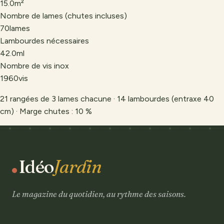
15.0
m²
Nombre de lames (chutes incluses)
70
lames
Lambourdes nécessaires
42.0
ml
Nombre de vis inox
1960
vis
21
rangées de
3
lame
s
chacune ·
14
lambourdes (entraxe 40
cm) · Marge chutes :
10
%
Idéo
Jardin
Le magazine du quotidien, au rythme des saisons.