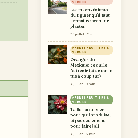
VERGER
Les inconvénients
du figuier qu’il faut
connaître avant de
planter
26 juillet · 9 min
ARBRES FRUITIERS &
VERGER
Oranger du
Mexique: ce qui le
fait tenir (et ce qui le
tue à coup sûr)
4 juillet · 9 min
ARBRES FRUITIERS &
VERGER
Tailler un olivier
pour qu'il produise,
et pas seulement
pour faire joli
4 juillet · 8 min