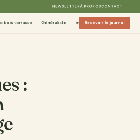
NEWSLETTER
À PROPOS
CONTACT
e bois terrasse
Généraliste
mobilier de jardin
Recevoir le journal
es :
n
ge