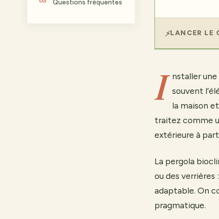
Questions fréquentes
LANCER LE 
I
nstaller une
souvent l’él
la maison et
traitez comme un
extérieure à part
La pergola bioc
ou des verrières 
adaptable. On c
pragmatique.