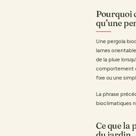
Pourquoi c
qu’une per
Une pergola bioc
lames orientable
de la pluie lorsqu
comportement dy
fixe ou une simpl
La phrase précéd
bioclimatiques n
Ce que la 
du jardin