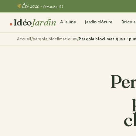
Été 2026 · semaine 31
Idéo
Jardin
À la une
jardin clôture
Bricol
Accueil
pergola bioclimatiques
Pergola bioclimatiques : pl
Per
c