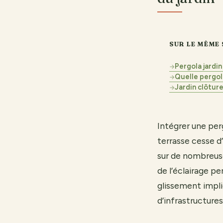
SUR LE MÊME 
Pergola jardin
→
Quelle pergola
→
Jardin clôture
→
Intégrer une perg
terrasse cesse d’
sur de nombreuse
de l’éclairage p
glissement impli
d’infrastructure