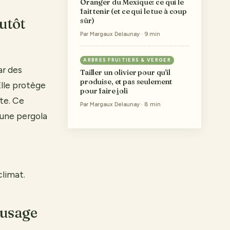
Oranger du Mexique: ce qui le
fait tenir (et ce qui le tue à coup
utôt
sûr)
Par Margaux Delaunay · 9 min
ARBRES FRUITIERS & VERGER
ar des
Tailler un olivier pour qu'il
produise, et pas seulement
Elle protège
pour faire joli
rte. Ce
Par Margaux Delaunay · 8 min
une pergola
climat.
’usage