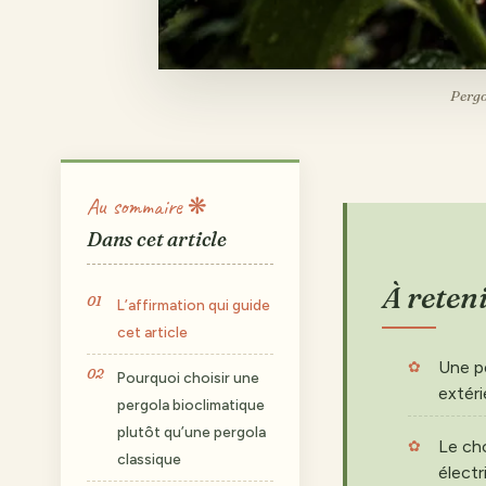
Pergo
Au sommaire ❋
Dans cet article
À reten
L’affirmation qui guide
cet article
Une p
Pourquoi choisir une
extéri
pergola bioclimatique
plutôt qu’une pergola
Le cho
classique
électr