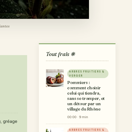
lantes
Tout frais ❋
ARBRES FRUITIERS &
VERGER
Pommiers :
comment choisir
celui qui tiendra,
sans se tromper, et
un détour par un
village du Rhône
00:00 · 9 min
u, gréage
ARBRES FRUITIERS &