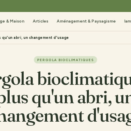
age & Maison
Articles
Aménagement & Paysagisme
lam
us qu'un abri, un changement d'usage
PERGOLA BIOCLIMATIQUES
gola bioclimatiqu
plus qu'un abri, u
hangement d'usa