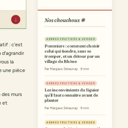
↓
Nos chouchous ❋
ARBRES FRUITIERS & VERGER
tif : c’est
Pommiers : comment choisir
celui qui tiendra, sans se
n d’agrandir
tromper, et un détour par un
vous la
village du Rhône
Par Margaux Delaunay · 9 min
e une pièce
ARBRES FRUITIERS & VERGER
Les inconvénients du figuier
e des murs
qu’il faut connaître avant de
planter
e et
Par Margaux Delaunay · 9 min
ARBRES FRUITIERS & VERGER