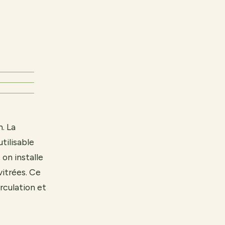
n. La
tilisable
on installe
vitrées. Ce
rculation et