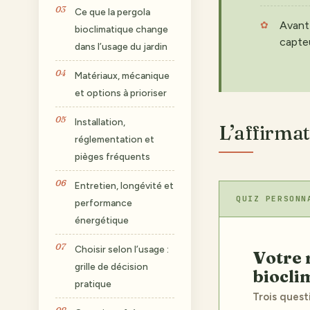
Ce que la pergola
Avant 
bioclimatique change
capteu
dans l’usage du jardin
Matériaux, mécanique
et options à prioriser
Installation,
L’affirmat
réglementation et
pièges fréquents
Entretien, longévité et
QUIZ PERSONN
performance
énergétique
Choisir selon l’usage :
Votre recommandation sur pergola
grille de décision
biocli
pratique
Trois quest